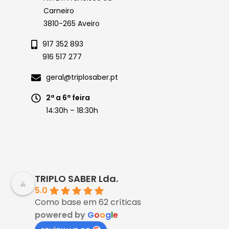
Carneiro
3810-265 Aveiro
917 352 893
916 517 277
geral@triplosaber.pt
2ª a 6ª feira
14:30h – 18:30h
TRIPLO SABER Lda.
5.0
Como base em 62 críticas
powered by
G
o
o
g
l
e