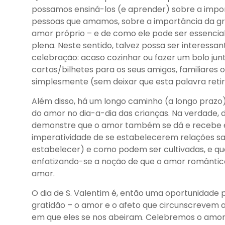
possamos ensiná-los (e aprender) sobre a impor
pessoas que amamos, sobre a importância da grat
amor próprio – e de como ele pode ser essenci
plena. Neste sentido, talvez possa ser interessa
celebração: acaso cozinhar ou fazer um bolo junt
cartas/bilhetes para os seus amigos, familiares o
simplesmente (sem deixar que esta palavra reti
Além disso, há um longo caminho (a longo prazo)
do amor no dia-a-dia das crianças. Na verdade, 
demonstre que o amor também se dá e recebe e
imperatividade de se estabelecerem relações s
estabelecer) e como podem ser cultivadas, e qu
enfatizando-se a noção de que o amor romântico 
amor.
O dia de S. Valentim é, então uma oportunidad
gratidão – o amor e o afeto que circunscrevem
em que eles se nos abeiram. Celebremos o amor 