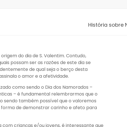
História sobre 
 origem do dia de S. Valentim. Contudo,
ais possam ser as razões de este dia se
endentemente de qual seja o berço desta
ssinala o amor e a afetividade.
aizado como sendo o Dia dos Namorados –
nticas – é fundamental relembrarmos que o
 não sendo também possível que o valoremos
forma de demonstrar carinho e afeto para
 com crianças e/ou jovens, é interessante que