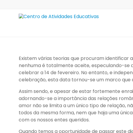
Skip
to
content
Centro
de
Atividades
Educativas
Existem várias teorias que procuram identificar a
nenhuma é totalmente aceite, especulando-se qu
celebrar a 14 de fevereiro. No entanto, e indep
celebração, esta data tornou-se um marco que a
Assim sendo, e apesar de estar fortemente enr
adornando-se a importância das relações româ
amor não se limita a um único tipo de relação,
todos da mesma forma, nem que haja uma única 
com os nossos entes queridos.
Quando temos a oportunidade de passar este dia