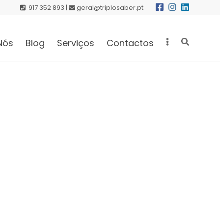
917 352 893 |
geral@triplosaber.pt
Nós
Blog
Serviços
Contactos