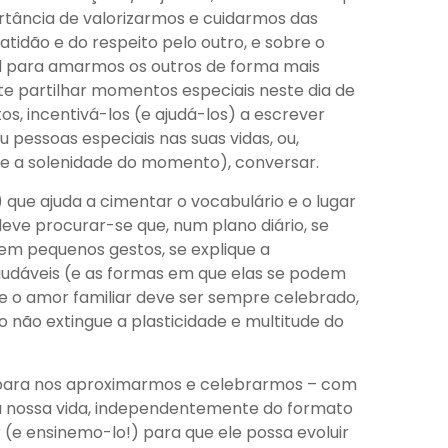
tância de valorizarmos e cuidarmos das
idão e do respeito pelo outro, e sobre o
al para amarmos os outros de forma mais
nte partilhar momentos especiais neste dia de
os, incentivá-los (e ajudá-los) a escrever
u pessoas especiais nas suas vidas, ou,
re a solenidade do momento), conversar.
 que ajuda a cimentar o vocabulário e o lugar
deve procurar-se que, num plano diário, se
m pequenos gestos, se explique a
audáveis (e as formas em que elas se podem
e o amor familiar deve ser sempre celebrado,
não extingue a plasticidade e multitude do
e para nos aproximarmos e celebrarmos – com
 a nossa vida, independentemente do formato
(e ensinemo-lo!) para que ele possa evoluir