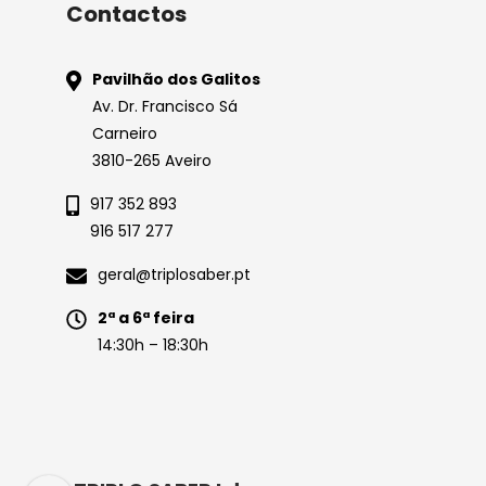
Contactos
Pavilhão dos Galitos
Av. Dr. Francisco Sá
Carneiro
3810-265 Aveiro
917 352 893
916 517 277
geral@triplosaber.pt
2ª a 6ª feira
14:30h – 18:30h