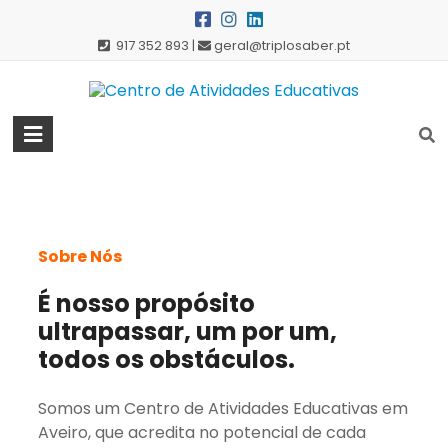
Skip
to
917 352 893 |
geral@triplosaber.pt
content
Centro
de
Atividades
Educativas
Sobre Nós
É nosso propósito
ultrapassar, um por um,
todos os obstáculos.
Somos um Centro de Atividades Educativas em
Aveiro, que acredita no potencial de cada