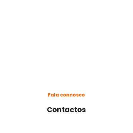
Inicia connosco o desenho do
teu Futuro!
INSCREVE-TE JÁ!
Fala connosco
Contactos