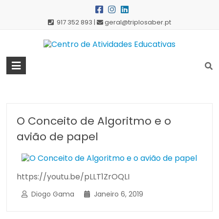
Skip
to
917 352 893 |
geral@triplosaber.pt
content
Centro
de
Atividades
Educativas
O Conceito de Algoritmo e o
avião de papel
https://youtu.be/pLLT1ZrOQLI
Diogo Gama
Janeiro 6, 2019