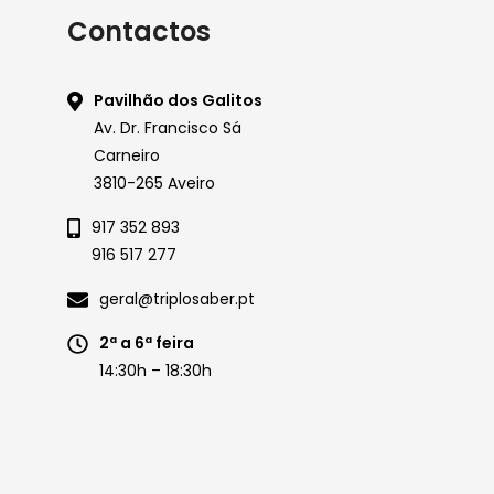
Contactos
Pavilhão dos Galitos
Av. Dr. Francisco Sá
Carneiro
3810-265 Aveiro
917 352 893
916 517 277
geral@triplosaber.pt
2ª a 6ª feira
14:30h – 18:30h